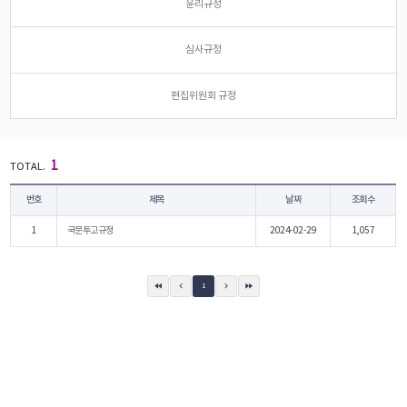
윤리규정
심사규정
편집위원회 규정
1
TOTAL.
번호
제목
날짜
조회수
1
국문투고규정
2024-02-29
1,057
1