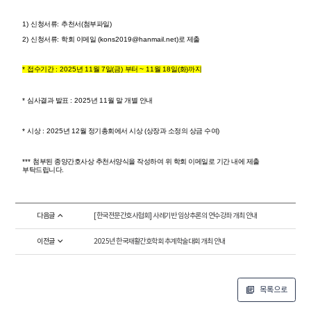
1)
신청서류
:
추천서
(
첨부파일
)
2)
신청서류
:
학회 이메일
(kons2019@hanmail.net)
로 제출
*
접수기간
: 2025
년
11
월
7
일
(
금
)
부터
~ 11
월
18
일
(
화
)
까지
*
심사결과 발표
: 2025
년
11
월 말 개별 안내
*
시상
: 2025
년
12
월 정기총회에서 시상
(
상장과 소정의 상금 수여
)
***
첨부된 종양간호사상 추천서양식을 작성하여 위 학회 이메일로 기간 내에 제출
부탁드립니다
.
다음글
[한국전문간호사협회] 사례기반 임상추론의 연수강좌 개최 안내
이전글
2025년 한국재활간호학회 추계학술대회 개최 안내
목록으로