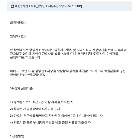
대한종양간호학회_종양간호사상추천서양식.hwp [30kb]
회원여러분
,
안녕하세요
!
본 학회에서는 종양간호 분야에서 암환자
,
가족
,
및 지역사회의 건강증진을 위해 노력하고
간호업무 향상에 기여한 간호사를 발굴
･
시상하기 위해 매년 종양간호사상 수상자를
선정하기로 하였습니다
.
이에
2025
년
12
월 종양간호사상을 수상할 대상자를 추천받고자 하오니 회원님들의 많은
참여와 관심 부탁드립니다
.
*
수상자 선정기준
1)
정회원으로서 최근
2
년 이상 자격을 유지한 자
2)
종양분야 임상경력이
5
년 이상인 자
3)
간호의 전문성을 발휘하고 환자간호 향상에 기여하며 모범이 되는 자
4)
의료기관 혹은 부서장의 추천을 받고 관련 서류를 제출한 자
*
신청방법